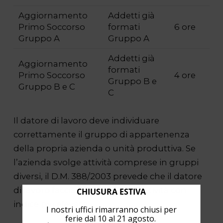
Aggiornamento
Addetti già
Primo Soccorso
formati
6 ore
Gruppo A
Gruppo A
Addetti già
Aggiornamento
formati
Primo Soccorso
4 ore
Gruppo B e
Gruppo B e C
C
Il datore di lavoro deve individuare
correttamente il gruppo di appartenenza
della propria azienda o unità produttiva. Se
l’azienda svolge attività comprese in gruppi
diversi, il D.M. 388/2003 prevede che il datore
di lavoro faccia riferimento all’attività con
CHIUSURA ESTIVA
indice più elevato.
I nostri uffici rimarranno chiusi per
ferie dal 10 al 21 agosto.