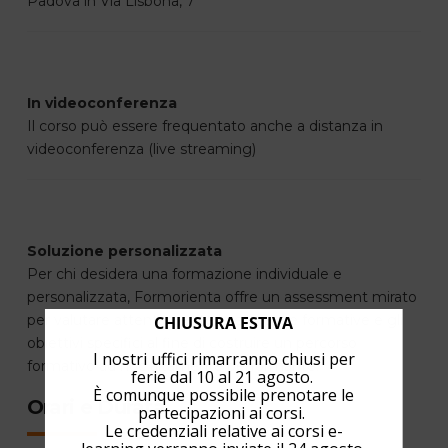
Padova in Via Lisbona, 7
In videoconferenza
Il corso può essere frequentato anche a distanza in
videoconferenza (live streaming)
Soluzione personalizzata
Per chi desidera una formazione individuale e
personalizzata, Formorienta offre un assessment mirato
per valutare attentamente le esigenze formative e gli
CHIUSURA ESTIVA
obiettivi specifici al fine di costruire un percorso
I nostri uffici rimarranno chiusi per
formativo ad hoc altamente performante.
ferie dal 10 al 21 agosto.
È comunque possibile prenotare le
Orari e Durata
partecipazioni ai corsi.
Le credenziali relative ai corsi e-