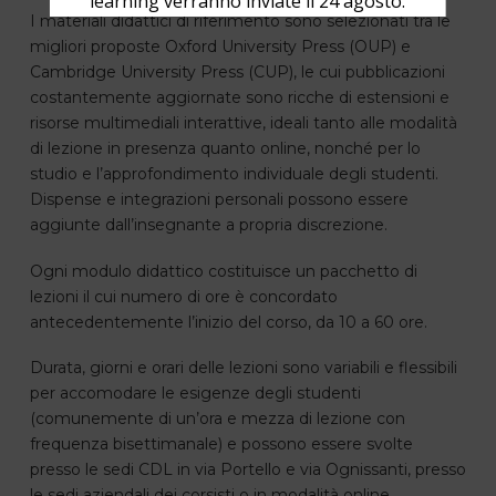
learning verranno inviate il 24 agosto.
I materiali didattici di riferimento sono selezionati tra le
migliori proposte Oxford University Press (OUP) e
Cambridge University Press (CUP), le cui pubblicazioni
costantemente aggiornate sono ricche di estensioni e
risorse multimediali interattive, ideali tanto alle modalità
di lezione in presenza quanto online, nonché per lo
studio e l’approfondimento individuale degli studenti.
Dispense e integrazioni personali possono essere
aggiunte dall’insegnante a propria discrezione.
Ogni modulo didattico costituisce un pacchetto di
lezioni il cui numero di ore è concordato
antecedentemente l’inizio del corso, da 10 a 60 ore.
Durata, giorni e orari delle lezioni sono variabili e flessibili
per accomodare le esigenze degli studenti
(comunemente di un’ora e mezza di lezione con
frequenza bisettimanale) e possono essere svolte
presso le sedi CDL in via Portello e via Ognissanti, presso
le sedi aziendali dei corsisti o in modalità online.