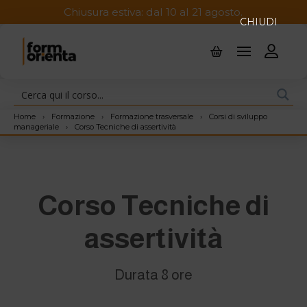
Chiusura estiva: dal 10 al 21 agosto.
CHIUDI
Home
›
Formazione
›
Formazione trasversale
›
Corsi di sviluppo
manageriale
›
Corso Tecniche di assertività
Corso Tecniche di
assertività
Durata 8 ore