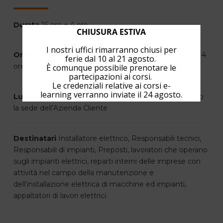
Durata
16 ore + 4 ore
CHIUSURA ESTIVA
I nostri uffici rimarranno chiusi per
Orari
formazione personalizzata per la parte pratica di 4
ferie dal 10 al 21 agosto.
ore
È comunque possibile prenotare le
partecipazioni ai corsi.
Le credenziali relative ai corsi e-
learning verranno inviate il 24 agosto.
Luogo
Padova presso la nostra sede o in house presso
la sede dell’Azienda Cliente
Destinatari
Installatore elettrico, Responsabili tecnici,
Responsabili di impianti, Preposti, lavoratori che operano
sugli impianti elettrici, reparti interni delle imprese con
attività nel campo della manutenzione e
dell’installazione elettrica di macchine ed impianti,
appaltatori di lavori elettrici.