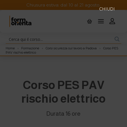
Chiusura estiva: dal 10 al 21 agosto.
CHIUDI
Home
›
Formazione
›
Corsi sicurezza sul lavoro a Padova
›
Corso PES
PAV rischio elettrico
Corso PES PAV
rischio elettrico
Durata 16 ore