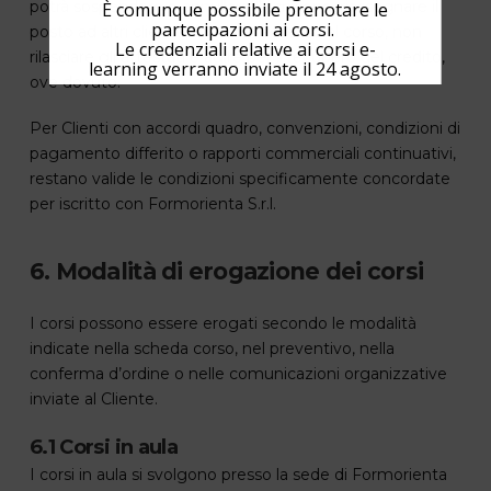
potrà sospendere o annullare l’iscrizione, riassegnare il
È comunque possibile prenotare le
partecipazioni ai corsi.
posto ad altri clienti, bloccare l’accesso al corso, non
Le credenziali relative ai corsi e-
rilasciare gli attestati e agire per il recupero del credito,
learning verranno inviate il 24 agosto.
ove dovuto.
Per Clienti con accordi quadro, convenzioni, condizioni di
pagamento differito o rapporti commerciali continuativi,
restano valide le condizioni specificamente concordate
per iscritto con Formorienta S.r.l.
6. Modalità di erogazione dei corsi
I corsi possono essere erogati secondo le modalità
indicate nella scheda corso, nel preventivo, nella
conferma d’ordine o nelle comunicazioni organizzative
inviate al Cliente.
6.1 Corsi in aula
I corsi in aula si svolgono presso la sede di Formorienta