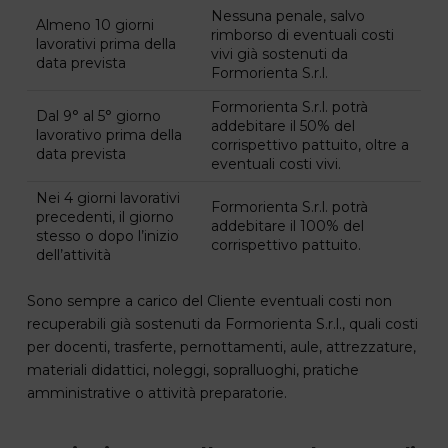
Nessuna penale, salvo
Almeno 10 giorni
rimborso di eventuali costi
lavorativi prima della
vivi già sostenuti da
data prevista
Formorienta S.r.l.
Formorienta S.r.l. potrà
Dal 9° al 5° giorno
addebitare il 50% del
lavorativo prima della
corrispettivo pattuito, oltre a
data prevista
eventuali costi vivi.
Nei 4 giorni lavorativi
Formorienta S.r.l. potrà
precedenti, il giorno
addebitare il 100% del
stesso o dopo l’inizio
corrispettivo pattuito.
dell’attività
Sono sempre a carico del Cliente eventuali costi non
recuperabili già sostenuti da Formorienta S.r.l., quali costi
per docenti, trasferte, pernottamenti, aule, attrezzature,
materiali didattici, noleggi, sopralluoghi, pratiche
amministrative o attività preparatorie.