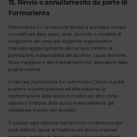
15. Rinvio o annullamento da parte di
Formorienta
Formorienta S.r.l. si riserva la facoltà di annullare, rinviare
o modificare data, orario, sede, docente o modalità di
erogazione del corso per esigenze organizzative,
mancato raggiungimento del numero minimo di
partecipanti, indisponibilità del docente, cause tecniche,
forza maggiore o altri impedimenti non dipendenti dalla
propria volontà.
In tali casi, Formorienta S.r.l. informerà il Cliente e potrà
proporre la partecipazione ad altra edizione, la
trasformazione della quota in credito per altro corso
oppure il rimborso della quota eventualmente già
versata per il corso non erogato.
È escluso ogni ulteriore risarcimento o indennizzo per
costi indiretti, spese di trasferta, ore lavoro, mancati
guadagni, perdita di chance o altri oneri sostenuti dal