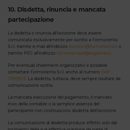
10. Disdetta, rinuncia e mancata
partecipazione
La disdetta o rinuncia all’iscrizione deve essere
comunicata esclusivamente per iscritto a Formorienta
S.r.l. tramite e-mail all’indirizzo
iscrizioni@formorienta.it
o
tramite PEC all’indirizzo
formorientasrl@legalmail.it
.
Per eventuali chiarimenti organizzativi è possibile
contattare Formorienta S.r.l. anche al numero
049-
7999823
. La disdetta, tuttavia, deve sempre risultare da
comunicazione scritta.
La mancata esecuzione del pagamento, il mancato
invio della contabile o la semplice assenza del
partecipante non costituiscono disdetta dell’iscrizione.
La comunicazione di disdetta produce effetto solo dal
momento della sua effettiva ricezione da parte di