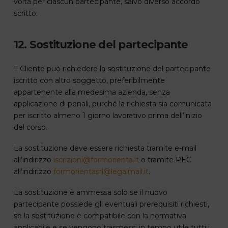
volta per ciascun partecipante, salvo diverso accordo
scritto.
12. Sostituzione del partecipante
Il Cliente può richiedere la sostituzione del partecipante
iscritto con altro soggetto, preferibilmente
appartenente alla medesima azienda, senza
applicazione di penali, purché la richiesta sia comunicata
per iscritto almeno 1 giorno lavorativo prima dell’inizio
del corso.
La sostituzione deve essere richiesta tramite e-mail
all’indirizzo
iscrizioni@formorienta.it
o tramite PEC
all’indirizzo
formorientasrl@legalmail.it
.
La sostituzione è ammessa solo se il nuovo
partecipante possiede gli eventuali prerequisiti richiesti,
se la sostituzione è compatibile con la normativa
applicabile e se vengono trasmessi in tempo utile tutti i