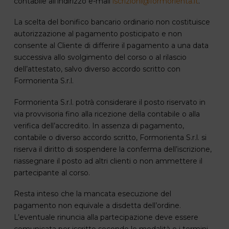
contabile all’indirizzo e-mail
iscrizioni@formorienta.it
.
La scelta del bonifico bancario ordinario non costituisce
autorizzazione al pagamento posticipato e non
consente al Cliente di differire il pagamento a una data
successiva allo svolgimento del corso o al rilascio
dell’attestato, salvo diverso accordo scritto con
Formorienta S.r.l.
Formorienta S.r.l. potrà considerare il posto riservato in
via provvisoria fino alla ricezione della contabile o alla
verifica dell’accredito. In assenza di pagamento,
contabile o diverso accordo scritto, Formorienta S.r.l. si
riserva il diritto di sospendere la conferma dell’iscrizione,
riassegnare il posto ad altri clienti o non ammettere il
partecipante al corso.
Resta inteso che la mancata esecuzione del
pagamento non equivale a disdetta dell’ordine.
L’eventuale rinuncia alla partecipazione deve essere
comunicata per iscritto secondo le modalità e i termini