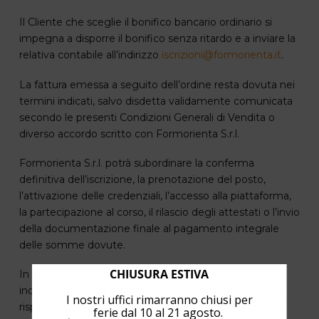
Il Cliente che sceglie il bonifico bancario ordinario si
impegna a disporre il bonifico senza ritardo e a inviare la
relativa contabile all’indirizzo
iscrizioni@formorienta.it
.
La fattura emessa a seguito dell’ordine resta dovuta nei
termini indicati, salvo disdetta validamente comunicata
secondo le presenti Condizioni Generali di Vendita o
diverso accordo scritto con Formorienta S.r.l.
Formorienta S.r.l. potrà subordinare la conferma
definitiva dell’iscrizione, la prenotazione del posto,
l’attivazione delle credenziali, l’accesso alla piattaforma,
la partecipazione al corso, il rilascio degli attestati o l’invio
della documentazione finale al pagamento integrale
delle somme dovute.
CHIUSURA ESTIVA
In caso di mancato pagamento, pagamento
incompleto, mancato invio della contabile o mancato
I nostri uffici rimarranno chiusi per
rispetto delle condizioni concordate, Formorienta S.r.l.
ferie dal 10 al 21 agosto.