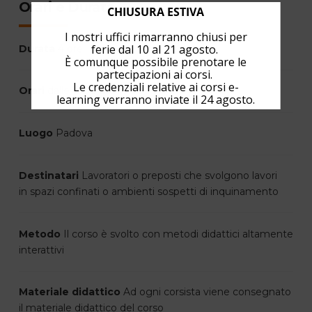
Orari e Durata
CHIUSURA ESTIVA
I nostri uffici rimarranno chiusi per
ferie dal 10 al 21 agosto.
Durata
4 ore
È comunque possibile prenotare le
partecipazioni ai corsi.
Le credenziali relative ai corsi e-
Orari
dalle 13:30 alle 17:30
learning verranno inviate il 24 agosto.
Luogo
Padova
Destinatari
Lavoratori o preposti che svolgono lavori
in spazi confinati o ambienti sospetti di inquinamento
Metodo
Il corso è svolto con metodi didattici altamente
interattivi
Materiale didattico
Ad ogni corsista viene consegnato
il materiale didattico del corso