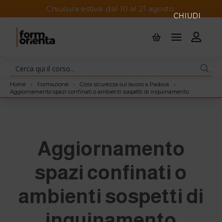
Chiusura estiva: dal 10 al 21 agosto.
CHIUDI
Home
›
Formazione
›
Corsi sicurezza sul lavoro a Padova
›
Aggiornamento spazi confinati o ambienti sospetti di inquinamento
Aggiornamento
spazi confinati o
ambienti sospetti di
inquinamento