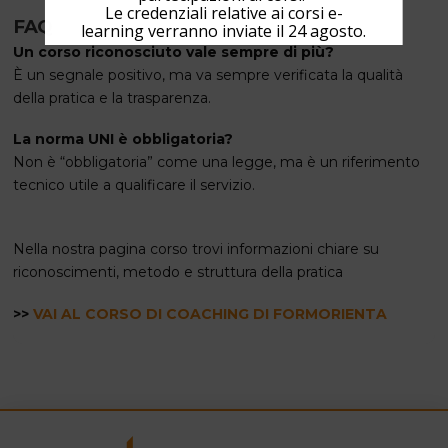
Le credenziali relative ai corsi e-
FAQ
learning verranno inviate il 24 agosto.
Un corso riconosciuto vale sempre di più?
È un segnale positivo, ma va sempre verificata la qualità
della pratica e la trasparenza.
La norma UNI è obbligatoria?
Non è “obbligatoria” come una legge, ma è un riferimento
tecnico utile a qualificare il servizio.
Nella nostra pagina corso trovi informazioni chiare su
riconoscimenti, metodo e struttura della pratica
>>
VAI AL CORSO DI COACHING DI FORMORIENTA