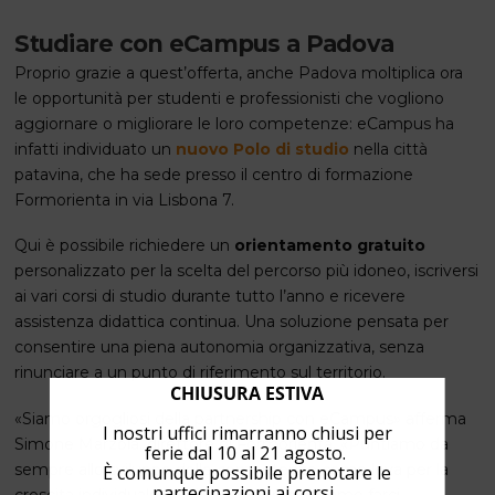
Studiare con eCampus a Padova
Proprio grazie a quest’offerta, anche Padova moltiplica ora
le opportunità per studenti e professionisti che vogliono
aggiornare o migliorare le loro competenze: eCampus ha
infatti individuato un
nuovo Polo di studio
nella città
patavina, che ha sede presso il centro di formazione
Formorienta in via Lisbona 7.
Qui è possibile richiedere un
orientamento gratuito
personalizzato per la scelta del percorso più idoneo, iscriversi
ai vari corsi di studio durante tutto l’anno e ricevere
assistenza didattica continua. Una soluzione pensata per
consentire una piena autonomia organizzativa, senza
rinunciare a un punto di riferimento sul territorio.
CHIUSURA ESTIVA
«Siamo orgogliosi della partnership con eCampus» afferma
I nostri uffici rimarranno chiusi per
Simone Marzola, direttore di Formorienta. «Puntiamo da
ferie dal 10 al 21 agosto.
sempre allo sviluppo delle competenze come leva per la
È comunque possibile prenotare le
partecipazioni ai corsi.
crescita individuale e aziendale. Ora possiamo farci